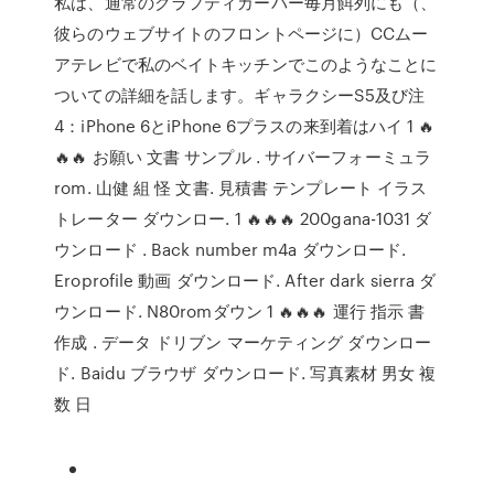
私は、通常のクラフティカーパー毎月餌列にも（、
彼らのウェブサイトのフロントページに）CCムー
アテレビで私のベイトキッチンでこのようなことに
ついての詳細を話します。ギャラクシーS5及び注
4：iPhone 6とiPhone 6プラスの来到着はハイ 1 🔥
🔥🔥 お願い 文書 サンプル . サイバーフォーミュラ
rom. 山健 組 怪 文書. 見積書 テンプレート イラス
トレーター ダウンロー. 1 🔥🔥🔥 200gana-1031 ダ
ウンロード . Back number m4a ダウンロード.
Eroprofile 動画 ダウンロード. After dark sierra ダ
ウンロード. N80romダウン 1 🔥🔥🔥 運行 指示 書
作成 . データ ドリブン マーケティング ダウンロー
ド. Baidu ブラウザ ダウンロード. 写真素材 男女 複
数 日